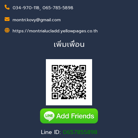
034-970-118
,
065-785-5898
montri.kovy@gmail.com
https://montrialucladd.yellowpages.co.th
เพิ่มเพื่อน
Line ID:
0657855898