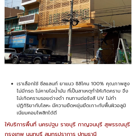
เราเลือกใช้ ซีลแลนท์ ยาแนว ซิลิโคน 100% คุณภาพสูง
ไม่มีกรด ไม่คายไอน้ำมัน ที่เป็นสาเหตุทำให้เกิดคราบ จึง
ไม่เกิดคราบรอยด่างดำ ทนทานต่อรังสี UV ไม่ทำ
ปฏิกิริยากับโลหะ มีความยืดหยุ่นยึดเกาะกับพื้นผิวอลูมิ
เนียมคอมโพสิทได้ดี
ให้บริการพื้นที่ นครปฐม ราชบุรี กาญจนบุรี สุพรรณบุรี
กรุงเทพ นนทบุรี สมุทรปราการ ปทุมธานี