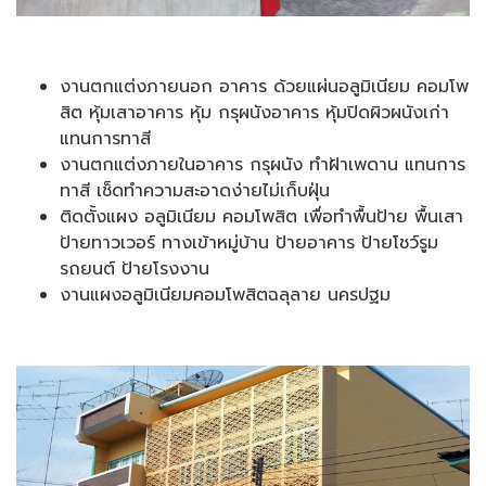
งานตกแต่งภายนอก อาคาร ด้วยแผ่นอลูมิเนียม คอมโพ
สิต หุ้มเสาอาคาร หุ้ม กรุผนังอาคาร หุ้มปิดผิวผนังเก่า
แทนการทาสี
งานตกแต่งภายในอาคาร กรุผนัง ทำฝ้าเพดาน แทนการ
ทาสี เช็ดทำความสะอาดง่ายไม่เก็บฝุ่น
ติดตั้งแผง อลูมิเนียม คอมโพสิต เพื่อทำพื้นป้าย พื้นเสา
ป้ายทาวเวอร์ ทางเข้าหมู่บ้าน ป้ายอาคาร ป้ายโชว์รูม
รถยนต์ ป้ายโรงงาน
งานแผงอลูมิเนียมคอมโพสิตฉลุลาย นครปฐม