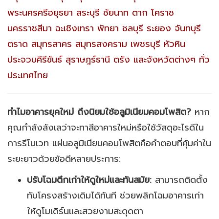
พระนครศรีอยุธยา สระบุรี ชัยนาท ตาก โคราช
นครราชสีมา ฉะเชิงเทรา พัทยา ชลบุรี ระยอง จันทบุรี
ตราด สมุทรสาคร สมุทรสงคราม เพชรบุรี หัวหิน
ประจวบคีรีขันธ์ สุราษฎร์ธานี ตรัง และจังหวัดต่างๆ ทั่ว
ประเทศไทย
ทำไมอาคารยุคใหม่ ถึงนิยมใช้อลูมิเนียมคอมโพสิต?
หาก
คุณกำลังลังเลว่าจะทาสีอาคารใหม่หรือใช้วัสดุอะไรดีใน
การรีโนเวท แผ่นอลูมิเนียมคอมโพสิตคือคำตอบที่คุ้มค่าใน
ระยะยาวด้วยข้อดีหลายประการ:
ปรับโฉมตึกเก่าให้ดูใหม่และทันสมัย:
สามารถติดตั้ง
ทับโครงสร้างเดิมได้ทันที ช่วยพลิกโฉมอาคารเก่า
ให้ดูโมเดิร์นและสวยงามสะดุดตา